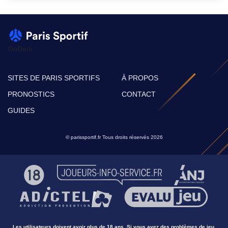
OnDark
SITES DE PARIS SPORTIFS
À PROPOS
PRONOSTICS
CONTACT
GUIDES
© parissportif.fr Tous droits réservés 2026
Les utilisateurs doivent avoir plus de 18 ans. Si vous avez des problèmes de jeu,