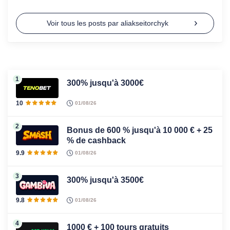
Voir tous les posts par aliakseitorchyk
300% jusqu'à 3000€
10
01/08/26
Bonus de 600 % jusqu'à 10 000 € + 25
% de cashback
9.9
01/08/26
300% jusqu'à 3500€
9.8
01/08/26
1000 € + 100 tours gratuits