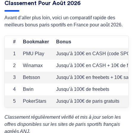
Classement Pour Août 2026
Avant d’aller plus loin, voici un comparatif rapide des
meilleurs bonus paris sportifs en France pour août 2026.
#
Bookmaker
Bonus
1
PMU Play
Jusqu’à 100€ en CASH (code SPO
2
Winamax
Jusqu’à 100€ en CASH + 10€ de fr
3
Betsson
Jusqu’à 100€ en freebets + 10€ san
4
Bwin
Jusqu’à 100€ de freebets
5
PokerStars
Jusqu’à 100€ de paris gratuits
Classement régulièrement vérifié et mis à jour selon les
offres disponibles sur les sites de paris sportifs français
agréés ANJ.