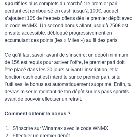
sportif
les plus complets du marché : le premier pari
perdant est remboursé en cash jusqu’à 100€, auquel
s’ajoutent 10€ de freebets offerts dès le premier dépôt avec
le code WNMX. Un second bonus allant jusqu’à 250€ est
ensuite accessible, débloqué progressivement en
accumulant des points (les « Miles ») au fil des paris.
Ce qu’il faut savoir avant de s’inscrire: un dépôt minimum
de 15€ est requis pour activer l’offre, le premier pari doit
être placé dans les 30 jours suivant l’inscription, et la
fonction cash out est interdite sur ce premier pari, si tu
l’utilises, le bonus est automatiquement supprimé. Enfin, tu
devras miser le montant de ton dépôt sur les paris sportifs
avant de pouvoir effectuer un retrait.
Comment obtenir le bonus ?
S’inscrire sur Winamax avec le code WNMX
Effectuer un premier dépôt