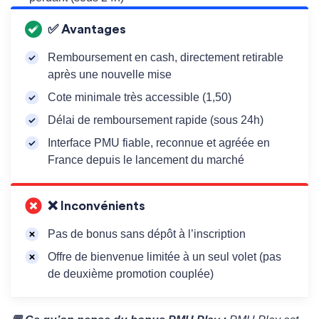
✅ Avantages
Remboursement en cash, directement retirable
après une nouvelle mise
Cote minimale très accessible (1,50)
Délai de remboursement rapide (sous 24h)
Interface PMU fiable, reconnue et agréée en
France depuis le lancement du marché
❌ Inconvénients
Pas de bonus sans dépôt à l’inscription
Offre de bienvenue limitée à un seul volet (pas
de deuxième promotion couplée)