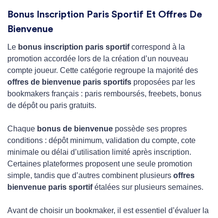
Bonus Inscription Paris Sportif Et Offres De
Bienvenue
Le
bonus inscription paris sportif
correspond à la
promotion accordée lors de la création d’un nouveau
compte joueur. Cette catégorie regroupe la majorité des
offres de bienvenue paris sportifs
proposées par les
bookmakers français : paris remboursés, freebets, bonus
de dépôt ou paris gratuits.
Chaque
bonus de bienvenue
possède ses propres
conditions : dépôt minimum, validation du compte, cote
minimale ou délai d’utilisation limité après inscription.
Certaines plateformes proposent une seule promotion
simple, tandis que d’autres combinent plusieurs
offres
bienvenue paris sportif
étalées sur plusieurs semaines.
Avant de choisir un bookmaker, il est essentiel d’évaluer la