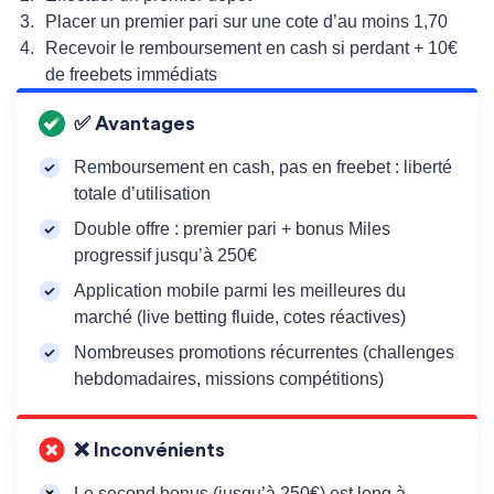
Placer un premier pari sur une cote d’au moins 1,70
Recevoir le remboursement en cash si perdant + 10€
de freebets immédiats
✅ Avantages
Remboursement en cash, pas en freebet : liberté
totale d’utilisation
Double offre : premier pari + bonus Miles
progressif jusqu’à 250€
Application mobile parmi les meilleures du
marché (live betting fluide, cotes réactives)
Nombreuses promotions récurrentes (challenges
hebdomadaires, missions compétitions)
❌ Inconvénients
Le second bonus (jusqu’à 250€) est long à