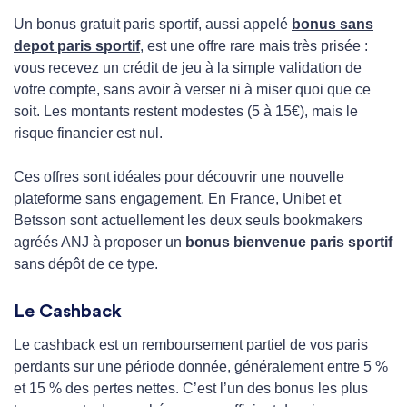
Un bonus gratuit paris sportif, aussi appelé
bonus sans
depot paris sportif
, est une offre rare mais très prisée :
vous recevez un crédit de jeu à la simple validation de
votre compte, sans avoir à verser ni à miser quoi que ce
soit. Les montants restent modestes (5 à 15€), mais le
risque financier est nul.
Ces offres sont idéales pour découvrir une nouvelle
plateforme sans engagement. En France, Unibet et
Betsson sont actuellement les deux seuls bookmakers
agréés ANJ à proposer un
bonus bienvenue paris sportif
sans dépôt de ce type.
Le Cashback
Le cashback est un remboursement partiel de vos paris
perdants sur une période donnée, généralement entre 5 %
et 15 % des pertes nettes. C’est l’un des bonus les plus