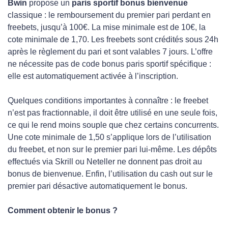
Bwin
propose un
paris sportif bonus bienvenue
classique : le remboursement du premier pari perdant en
freebets, jusqu’à 100€. La mise minimale est de 10€, la
cote minimale de 1,70. Les freebets sont crédités sous 24h
après le règlement du pari et sont valables 7 jours. L’offre
ne nécessite pas de code bonus paris sportif spécifique :
elle est automatiquement activée à l’inscription.
Quelques conditions importantes à connaître : le freebet
n’est pas fractionnable, il doit être utilisé en une seule fois,
ce qui le rend moins souple que chez certains concurrents.
Une cote minimale de 1,50 s’applique lors de l’utilisation
du freebet, et non sur le premier pari lui-même. Les dépôts
effectués via Skrill ou Neteller ne donnent pas droit au
bonus de bienvenue. Enfin, l’utilisation du cash out sur le
premier pari désactive automatiquement le bonus.
Comment obtenir le bonus ?