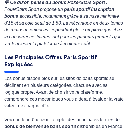
💬 Ce qu’on pense du bonus PokerStars Sport :
PokerStars Sport propose un
paris sportif inscription
bonus
accessible, notamment grâce à sa mise minimale
d’1€ et sa cote seuil de 1,50. La mécanique en deux temps
du remboursement est cependant plus complexe que chez
la concurrence. Intéressant pour les parieurs prudents qui
veulent tester la plateforme à moindre coût.
Les Principales Offres Paris Sportif
Expliquées
Les bonus disponibles sur les sites de paris sportifs se
déclinent en plusieurs catégories, chacune avec sa
logique propre. Avant de choisir votre plateforme,
comprendre ces mécaniques vous aidera à évaluer la vraie
valeur de chaque offre.
Voici un tour d’horizon complet des principales formes de
bonus de bienvenue paris sportif
disponibles en France.