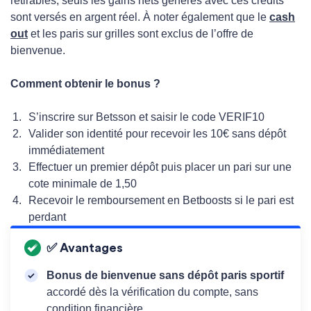
retirables, seuls les gains nets générés avec ces crédits
sont versés en argent réel. À noter également que le
cash
out
et les paris sur grilles sont exclus de l’offre de
bienvenue.
Comment obtenir le bonus ?
S’inscrire sur Betsson et saisir le code VERIF10
Valider son identité pour recevoir les 10€ sans dépôt
immédiatement
Effectuer un premier dépôt puis placer un pari sur une
cote minimale de 1,50
Recevoir le remboursement en Betboosts si le pari est
perdant
✅ Avantages
Bonus de bienvenue sans dépôt paris sportif
accordé dès la vérification du compte, sans
condition financière