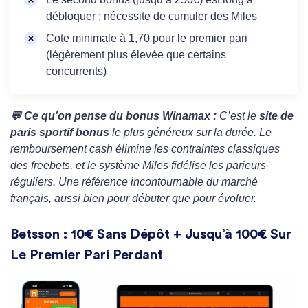
débloquer : nécessite de cumuler des Miles
Cote minimale à 1,70 pour le premier pari
(légèrement plus élevée que certains
concurrents)
💬 Ce qu’on pense du bonus Winamax :
C’est le
site de
paris sportif bonus
le plus généreux sur la durée. Le
remboursement cash élimine les contraintes classiques
des freebets, et le système Miles fidélise les parieurs
réguliers. Une référence incontournable du marché
français, aussi bien pour débuter que pour évoluer.
Betsson : 10€ Sans Dépôt + Jusqu’à 100€ Sur
Le Premier Pari Perdant